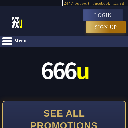
24*7 Support
Facebook
Email
LOGIN
SIGN UP
Menu
SEE ALL
PROMOTIONS