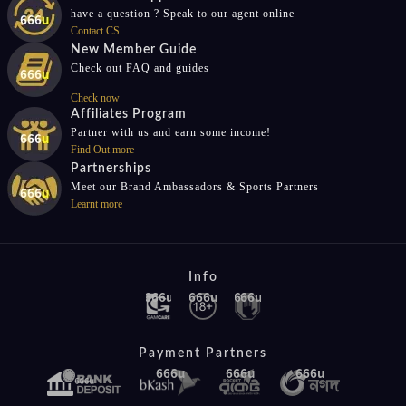
have a question ? Speak to our agent online
Contact CS
New Member Guide
Check out FAQ and guides
Check now
Affiliates Program
Partner with us and earn some income!
Find Out more
Partnerships
Meet our Brand Ambassadors & Sports Partners
Learnt more
Info
Payment Partners