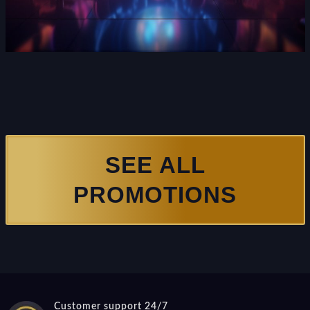
SEE ALL
PROMOTIONS
Customer support 24/7