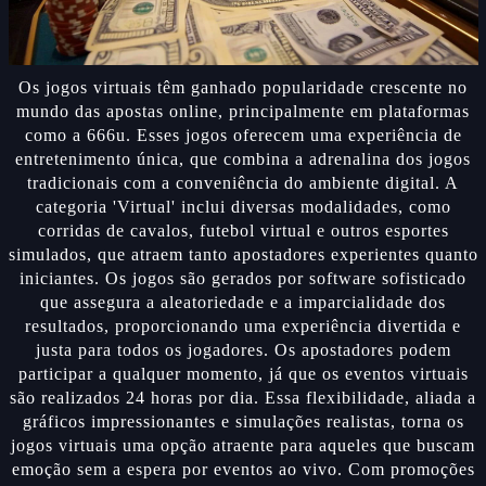
Os jogos virtuais têm ganhado popularidade crescente no
mundo das apostas online, principalmente em plataformas
como a 666u. Esses jogos oferecem uma experiência de
entretenimento única, que combina a adrenalina dos jogos
tradicionais com a conveniência do ambiente digital. A
categoria 'Virtual' inclui diversas modalidades, como
corridas de cavalos, futebol virtual e outros esportes
simulados, que atraem tanto apostadores experientes quanto
iniciantes. Os jogos são gerados por software sofisticado
que assegura a aleatoriedade e a imparcialidade dos
resultados, proporcionando uma experiência divertida e
justa para todos os jogadores. Os apostadores podem
participar a qualquer momento, já que os eventos virtuais
são realizados 24 horas por dia. Essa flexibilidade, aliada a
gráficos impressionantes e simulações realistas, torna os
jogos virtuais uma opção atraente para aqueles que buscam
emoção sem a espera por eventos ao vivo. Com promoções