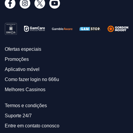
Ofertas especiais
Promoções
Aplicativo móvel
Como fazer login no 666u
Melhores Cassinos
Termos e condições
Suporte 24/7
Entre em contato conosco