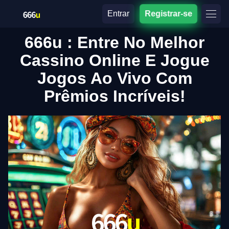
Entrar
Registrar-se
666u : Entre No Melhor
Cassino Online E Jogue
Jogos Ao Vivo Com
Prêmios Incríveis!