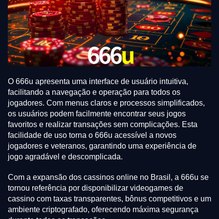
O 666u apresenta uma interface de usuário intuitiva,
facilitando a navegação e operação para todos os
jogadores. Com menus claros e processos simplificados,
os usuários podem facilmente encontrar seus jogos
favoritos e realizar transações sem complicações. Esta
facilidade de uso torna o 666u acessível a novos
jogadores e veteranos, garantindo uma experiência de
jogo agradável e descomplicada.
Com a expansão dos cassinos online no Brasil, a 666u se
tornou referência por disponibilizar videogames de
cassino com taxas transparentes, bônus competitivos e um
ambiente criptografado, oferecendo máxima segurança