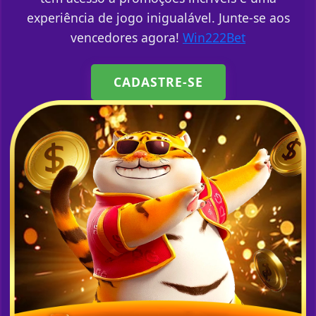
experiência de jogo inigualável. Junte-se aos
vencedores agora!
Win222Bet
CADASTRE-SE